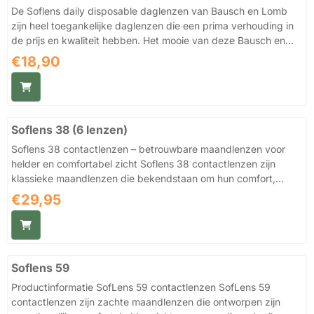
Zone Progressiv...
De Soflens daily disposable daglenzen van Bausch en Lomb
zijn heel toegankelijke daglenzen die een prima verhouding in
de prijs en kwaliteit hebben. Het mooie van deze Bausch en
Lomb daglenzen is dat deze daglenzen high definition optics
Prijs: 18,90
€18,90
lenzen zijn en dit houdt in dat ze een asferisch lensontwerp
over de hele lens hebben en zo worden sferische aberraties
(vertekeningen) vermindert. En hoe minder vertekeningen in de
lens, des te scherper het zicht is voor de lensdrager (vooral in
Soflens 38 (6 lenzen)
slechte lichtomstandigheden). Naast scherpe zi...
Soflens 38 contactlenzen – betrouwbare maandlenzen voor
helder en comfortabel zicht Soflens 38 contactlenzen zijn
klassieke maandlenzen die bekendstaan om hun comfort,
gebruiksgemak en stabiele zichtkwaliteit. Deze lenzen zijn
Prijs: 29,95
€29,95
ontwikkeld voor dagelijks gebruik en bieden een betrouwbare
oplossing voor dragers die op zoek zijn naar een eenvoudige
en effectieve contactlens zonder onnodige complexiteit.
Dankzij het hydrogel materiaal met een watergehalte van 38%
Soflens 59
voelen de lenzen zacht aan op het oog en blijven ze
comfortabel gedure...
Productinformatie SofLens 59 contactlenzen SofLens 59
contactlenzen zijn zachte maandlenzen die ontworpen zijn