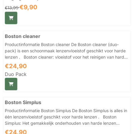
lenzenvloeistof dus is de ideale reisverpakking. Dus ga je
Van 13,95 voor 9,90
€9,90
€13,95
vliegen dan moet je zeker deze lenzenvloeistof hebben, want
deze hoeveelheid lenzenvloeistof is toegestaan om mee te
nemen in het vliegtuig. De Biotrue lenzenvloeistof
reisverpakking 100 ml is een alles in één lenzenvloeistof
Boston cleaner
afkomstig van Bausch en Lomb. Een groot pluspunt van deze
alles in ...
Productinformatie Boston cleaner De Boston cleaner (duo-
pack) is een schoonmaak lenzenvloeistof geschikt voor harde
lenzen . Boston cleaner: vloeistof voor het reinigen van harde
lenzen (vormstabiele lenzen) Last van vieze lenzen of wil je je
Prijs: 24,90
€24,90
harde lenzen in topconditie houden? Dan is het gebruik van de
Duo Pack
Boston cleaner aan te raden om te gebruiken naast het gebruik
van je bewaarvloeistof of alles in één lenzenvloeistof voor
harde lenzen. Je harde lenzen goed schoonhouden is niet
alleen uit hygiënisch oogp...
Boston Simplus
Productinformatie Boston Simplus De Boston Simplus is alles in
één lenzenvloeistof geschikt voor harde lenzen . Boston
Simplus: Het gemakkelijk onderhouden van harde lenzen
(vormstabiele lenzen) Kies je voor gemak? Dan kies je dus niet
Prijs: 24,90
€24,90