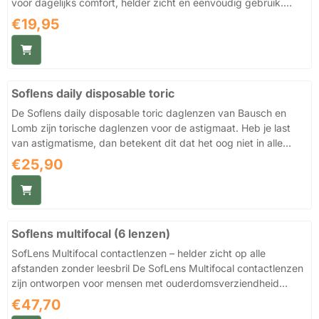
voor dagelijks comfort, helder zicht en eenvoudig gebruik.
Deze lenzen van Bausch + Lomb staan bekend om hun
Prijs: 19,95
€19,95
betrouwbare prestaties en zijn ideaal voor zowel beginnende
als ervaren lensdragers die op zoek zijn naar een betaalbare en
comfortabele oplossing voor zichtcorrectie. Dankzij het hoge
watergehalte van 59% bieden deze contactlenzen een prettig
Soflens daily disposable toric
en gehydrateerd gevoel gedurende de dag. Het
hydrogelmateriaal Hilafilc...
De Soflens daily disposable toric daglenzen van Bausch en
Lomb zijn torische daglenzen voor de astigmaat. Heb je last
van astigmatisme, dan betekent dit dat het oog niet in alle
richtingen dezelfde kromming heeft. Deze oogfout kun je
Prijs: 25,90
€25,90
middels brillenglazen die een cylinder hebben corrigeren of
draag je liever geen bril, dan kun je dit met torische lenzen
corrigeren. Kies je voor lenzen? Dan zijn de Soflens daily
disposable daglenzen misschien wel de beste keuze. De
Soflens multifocal (6 lenzen)
Soflens daily disposable daglenzen hebben enkele mooie
eigens...
SofLens Multifocal contactlenzen – helder zicht op alle
afstanden zonder leesbril De SofLens Multifocal contactlenzen
zijn ontworpen voor mensen met ouderdomsverziendheid
(presbyopie) die zowel dichtbij als veraf scherp willen zien
Prijs: 47,70
€47,70
zonder een leesbril te gebruiken. Dankzij het slimme multifocale