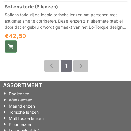
lenzenvloeistof van Bausch en Lomb? De Easysept vloeistof is
Soflens toric (6 lenzen)
een peroxide vloeistof en kan worden geneutraliseerd met een
platina disc. He...
Soflens toric zij de ideale torische lenzen om personen met
astigmatisme te corrigeren. Deze lenzen zijn uitermate stabiel
door dat er gebruik wordt gemaakt van het Lo-Torque design
en geven daardoor een zeer helderzicht. Het materiaal waar
Prijs: 42,50
€42,50
deze lenzen van gemaakt worden is zeer aanslag bestendig,
waardoor je elke dag opnieuw geniet van een helderzicht en
een uitermate comfortabel draagcomfort. De Soflens toric is
een zeer betrouwbare lens die wereldwijd erg veel wordt
gedragen. Verkrijgbaar in een 6 pack met de sterktes: 0.0...
1
ASSORTIMENT
Daglenzen
Weeklenzen
Maandlenzen
Torische lenzen
Multifocale lenzen
Kleurlenzen
Lenzenvloeistof