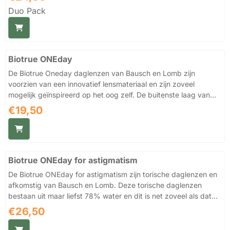
voor een aparte bewaarvloeistof en aparte reiniger om je harde
Duo Pack
lenzen te onderhouden en is de Boston Simplus lenzenvloeistof
van Bausch en Lomb de juiste keuze. De Boston Simplus valt in
de categorie alles in één lenzenvloeistof voor harde
zuurstofdoorlatende lenzen en ...
Biotrue ONEday
De Biotrue Oneday daglenzen van Bausch en Lomb zijn
voorzien van een innovatief lensmateriaal en zijn zoveel
mogelijk geïnspireerd op het oog zelf. De buitenste laag van
deze daglens imiteert de werking van de lipidelaag in de
Prijs: 19,50
€19,50
traanfilm en voorkomt hiermee uitdroging. Zo blijven deze
daglenzen de hele dag goed bevochtigd en zullen dus niet
tijdens het dragen uitdrogen. Dit zal dan uiteindelijk ook
resulteren in optimaal draagcomfort voor de gebruiker. Hiermee
Biotrue ONEday for astigmatism
zijn de Biotrue Oneday lenzen van Bausch en Lomb dus ook
ideale l...
De Biotrue ONEday for astigmatism zijn torische daglenzen en
afkomstig van Bausch en Lomb. Deze torische daglenzen
bestaan uit maar liefst 78% water en dit is net zoveel als dat
van de cornea (hoornvlies) en hiermee vormt deze daglens dan
Prijs: 26,50
€26,50
ook een eenheid met het oog. Het mooie van de Biotrue
ONEday for astigmatism daglenzen is dat het vocht zelfs nog