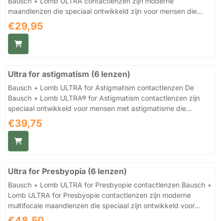
Bausch + Lomb ULTRA contactlenzen zijn moderne
maandlenzen die speciaal ontwikkeld zijn voor mensen die
hoge eisen stellen aan draagcomfort, scherp zicht en
Prijs: 29,95
€29,95
ooggezondheid. Dankzij de innovatieve MoistureSeal™
technologie blijven deze lenzen langdurig vochtig en
comfortabel, zelfs tijdens intensief gebruik van digitale
schermen. Deze silicone hydrogel contactlenzen zijn
Ultra for astigmatism (6 lenzen)
ontworpen om droge ogen te verminderen en een stabiel
draagcomfort te bieden gedurende de hele dag. Idea...
Bausch + Lomb ULTRA for Astigmatism contactlenzen De
Bausch + Lomb ULTRA® for Astigmatism contactlenzen zijn
speciaal ontwikkeld voor mensen met astigmatisme die
behoefte hebben aan stabiel, helder en comfortabel zicht
Prijs: 39,75
€39,75
gedurende de hele dag. Deze moderne torische maandlenzen
combineren geavanceerde optische technologie met langdurig
draagcomfort, waardoor ze ideaal zijn voor intensief gebruik,
zoals werken achter een beeldscherm of een actieve
Ultra for Presbyopia (6 lenzen)
levensstijl. Dankzij de innovatieve MoistureSeal technologie
blijven de lenzen tot...
Bausch + Lomb ULTRA for Presbyopie contactlenzen Bausch +
Lomb ULTRA for Presbyopie contactlenzen zijn moderne
multifocale maandlenzen die speciaal zijn ontwikkeld voor
mensen met ouderdomsverziendheid (presbyopie). Deze
Prijs: 48,50
€48,50