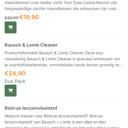
maandlenzen voor helder zicht Your Eyes contactlenzen zijn
hoogwaardige zachte maandlenzen die ontworpen zijn voor
dagelijks gebruik en langdurig draagcomfort. Deze lenzen
Van 35,00 voor 19,90
€19,90
€35,00
bieden een uitstekende balans tussen scherp zicht, hydratatie
en gebruiksgemak, waardoor ze geschikt zijn voor zowel
nieuwe als ervaren lensdragers. Dankzij het moderne
lensmateriaal voelen de lenzen de hele dag natuurlijk en
Bausch & Lomb Cleaner
comfortabel aan, zelfs bij intensief gebruik zoals werken achter
een scherm of lang...
Productinformatie Bausch & Lomb Cleaner Deze duo-
verpakking Bausch & Lomb Cleaner is speciaal ontworpen om
je zuurstofdoorlatende, vormstabiele harde lenzen grondig te
reinigen. Tijdens dagelijks gebruik van je contactlenzen kunnen
Prijs: 24,90
€24,90
vuildeeltjes, vetten en eiwitaanslag aan het lensoppervlak
Duo Pack
hechten, wat kan leiden tot troebel zicht en minder
draagcomfort. De Cleaner van Bausch en Lomb verwijdert
deze aanslag effectief, zodat je lenzen weer een glad, schoon
oppervlak krijgen en je ogen comfortabeler aanvoelen. Zo
gebruik ...
Biotrue lenzenvloeistof
Waarom kiezen voor Biotrue lenzenvloeistof? Biotrue
lenzenvloeistof van Bausch + Lomb is een alles-in-één
oplossing die speciaal is ontwikkeld om het natuurlijke systeem