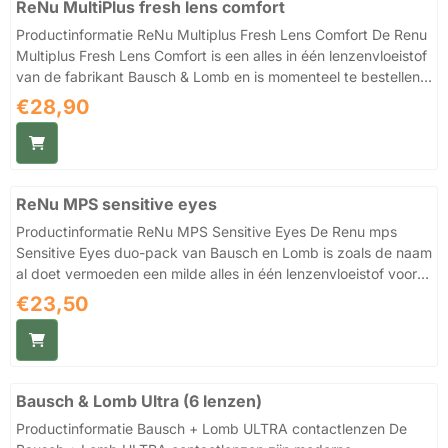
ReNu MultiPlus fresh lens comfort
omdat de lenzen de hele dag gehydrateerd blijven. Heb ...
Productinformatie ReNu Multiplus Fresh Lens Comfort De Renu
Multiplus Fresh Lens Comfort is een alles in één lenzenvloeistof
van de fabrikant Bausch & Lomb en is momenteel te bestellen
als een voordeelpakket lenzenvloeistof en dit pakket heeft een
Prijs: 28,90
€28,90
inhoud van 3 flessen contactlensvloeistof van ieder 360 ml +
een klein flesje contactlensvloeistof van 60ml + 4 lenshouders.
De Renu MultiPlus Fresh Lens Comfort lenzenvloeistof zal zoals
de naam al doet vermoeden de gebruiker draagcomfort en
ReNu MPS sensitive eyes
frisheid geven bij het dra...
Productinformatie ReNu MPS Sensitive Eyes De Renu mps
Sensitive Eyes duo-pack van Bausch en Lomb is zoals de naam
al doet vermoeden een milde alles in één lenzenvloeistof voor
personen met gevoelig tot zeer gevoelige ogen. Dus heb jij snel
Prijs: 23,50
€23,50
irritaties, ongemak of last van droge ogen tijdens het dragen
van je zachte lenzen, dan kan deze lenzenvloeistof zomaar de
juiste alles in één oplossing voor jouw zijn. Je koopt de alles in
één Renu mps Sensitive Eyes lenzenvloeistof als je kiest voor
Bausch & Lomb Ultra (6 lenzen)
gemak en niet wil werken met ee...
Productinformatie Bausch + Lomb ULTRA contactlenzen De