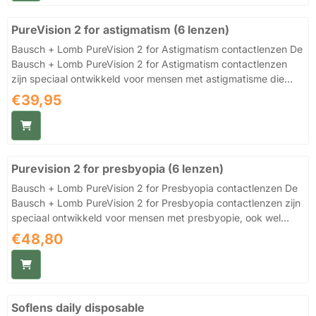
lampen worden verminderd, waardoor uw ogen rustiger en
PureVision 2 for astigmatism (6 lenzen)
comfortabeler aanvoelen gedurende de dag. Deze
maandlenzen zi...
Bausch + Lomb PureVision 2 for Astigmatism contactlenzen De
Bausch + Lomb PureVision 2 for Astigmatism contactlenzen
zijn speciaal ontwikkeld voor mensen met astigmatisme die
behoefte hebben aan scherp, stabiel en comfortabel zicht
Prijs: 39,95
€39,95
gedurende de hele dag. Dankzij het geavanceerde torische
ontwerp en de hoogwaardige siliconen hydrogel technologie
bieden deze maandlenzen een uitstekende
zuurstofdoorlaatbaarheid en langdurig draagcomfort.
Purevision 2 for presbyopia (6 lenzen)
PureVision 2 for Astigmatism contactlenzen zijn voorzien van
High Definition Optics, een innov...
Bausch + Lomb PureVision 2 for Presbyopia contactlenzen De
Bausch + Lomb PureVision 2 for Presbyopia contactlenzen zijn
speciaal ontwikkeld voor mensen met presbyopie, ook wel
ouderdomsverziendheid genoemd. Dankzij het innovatieve
Prijs: 48,80
€48,80
multifocale ontwerp geniet u van scherp zicht op korte,
middellange én lange afstanden, zonder voortdurend te
wisselen tussen een leesbril en gewone bril. Deze maandlenzen
combineren helder zicht met een hoog draagcomfort en zijn
Soflens daily disposable
daardoor ideaal voor dagelijks gebruik. De geavanceerde 3-