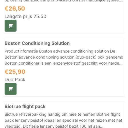
van het oog te ondersteunen. De formule is geïnspireerd op de
Prijs: 26,50
€26,50
biologie van het oog en biedt langdurig comfort, grondige
Laagste prijs 25.50
reiniging en optimale hydratatie van je contactlenzen, dus erg
geschikt voor lensdragers met droge ogen . Wat de Biotrue
lenzenvloeistof onderscheidt van andere lenzenvloeistoffen: pH
waarde afgestemd op natuurlijke tranen –...
Boston Conditioning Solution
Productinformatie Boston advance conditioning solution De
Boston advance conditioning solution (duo-pack) ook genoemd
Boston conditioner is een lenzenvloeistof geschikt voor harde
lenzen . Boston conditioner: Lenzenvloeistof voor verzorging
Prijs: 25,90
€25,90
van harde lenzen (vormstabiele lenzen) De Boston advance
Duo Pack
conditioner (Boston advance conditioning solution) is een
gespecialiseerde conditioner- en bewaarvloeistof voor alle
soorten harde, zuurstofdoorlatende contactlenzen. Deze
formule van de fabrikant Bausch & Lomb ...
Biotrue flight pack
Biotrue reisverpakking handig om mee te nemen Biotrue flight
pack lenzenvloeistof ideaal en speciaal voor het reizen met het
vliegtuig. Dit flesje lenzenvloeistof bezit 100 ml aan