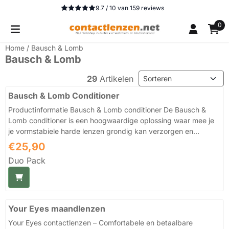
Cookievoorkeuren zijn beschikbaar. Kies instellingen of sta 
9.7 / 10
van
159
reviews
0
Home
/
Bausch & Lomb
Bausch & Lomb
Sorteermethode
29
Artikelen
Bausch & Lomb Conditioner
Productinformatie Bausch & Lomb conditioner De Bausch &
Lomb conditioner is een hoogwaardige oplossing waar mee je
je vormstabiele harde lenzen grondig kan verzorgen en
beschermen. Deze vloeistof is ontworpen om je lenzen te
Prijs: 25,90
€25,90
hydrateren, reinigen, desinfecteren en bewaren door middel
Duo Pack
van een conditionerende formule die het oppervlak van de lens
in optimale conditie houdt. Wat maakt deze conditioner
bijzonder? - Bevochtigt en conditioneert je harde lenzen zodat
ze comfortabeler aanvoelen - Reinigt en desinfecteert effectief
o...
Your Eyes maandlenzen
Your Eyes contactlenzen – Comfortabele en betaalbare