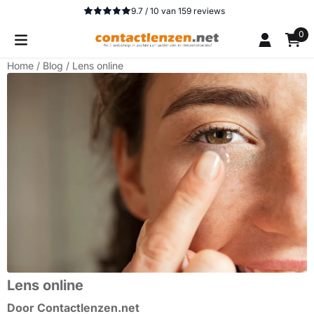
Cookievoorkeuren zijn beschikbaar. Kies instellingen of sta 
9.7 / 10
van
159
reviews
0
Home
/
Blog
/
Lens online
Lens online
Door Contactlenzen.net